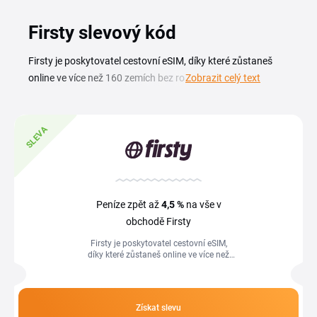
Firsty slevový kód
Firsty je poskytovatel cestovní eSIM, díky které zůstaneš
online ve více než 160 zemích bez roamingových poplatků a
Zobrazit celý text
bez výměny fyzické SIM karty. Se slevovým kódem Firsty
aktivuješ datové tarify pro cesty i běžné používání
výhodněji, od bezplatného základního tarifu Firsty Free až
SLEVA
po placené denní a měsíční plány s vyšší rychlostí. Na této
stránce najdeš aktuální slevový kupón Firsty, promo kódy i
akce na datové tarify. Stačí si vybrat plán podle délky cesty,
stáhnout aplikaci Firsty a aktivovat eSIM během chvilky,
Peníze zpět až
4,5 %
na vše v
žádné papírování ani dlouhé závazky.
obchodě Firsty
Firsty je poskytovatel cestovní eSIM,
díky které zůstaneš online ve více než
160 zemích bez roamingových poplatků
a bez výměny fyzické SIM karty....
Získat slevu