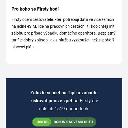
Pro koho se Firsty hodí
Firsty ocení cestovatelé, kteří potřebují data ve více zemích
na jedné eSIM, lidé na pracovních cestách i ti, kdo chtějí mít
zálohu pro případ výpadku domácího operátora. Bezplatný
tarif je dobrý způsob, jak si službu vyzkoušet, než si pořídíš
placený plán.
Založte si účet na Tipli a začněte
získávat peníze zpět
na Firsty a v
dalších 1519 obchodech.
+300 KČ
BONUS K NOVÉMU ÚČTU