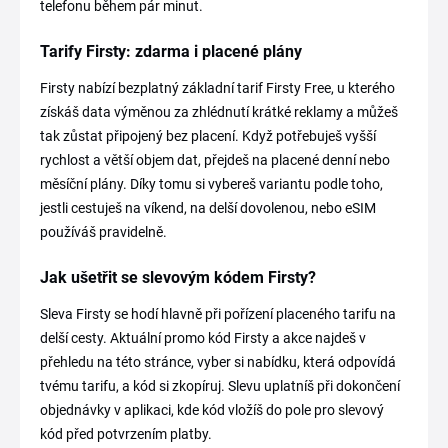
telefonu během pár minut.
Tarify Firsty: zdarma i placené plány
Firsty nabízí bezplatný základní tarif Firsty Free, u kterého
získáš data výměnou za zhlédnutí krátké reklamy a můžeš
tak zůstat připojený bez placení. Když potřebuješ vyšší
rychlost a větší objem dat, přejdeš na placené denní nebo
měsíční plány. Díky tomu si vybereš variantu podle toho,
jestli cestuješ na víkend, na delší dovolenou, nebo eSIM
používáš pravidelně.
Jak ušetřit se slevovým kódem Firsty?
Sleva Firsty se hodí hlavně při pořízení placeného tarifu na
delší cesty. Aktuální promo kód Firsty a akce najdeš v
přehledu na této stránce, vyber si nabídku, která odpovídá
tvému tarifu, a kód si zkopíruj. Slevu uplatníš při dokončení
objednávky v aplikaci, kde kód vložíš do pole pro slevový
kód před potvrzením platby.