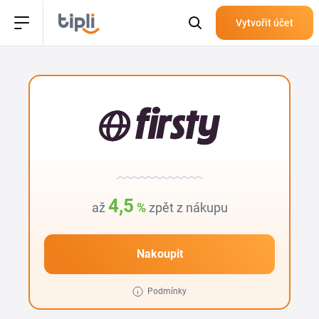
Vytvořit účet
4,5
až
%
zpět z nákupu
Nakoupit
Podmínky