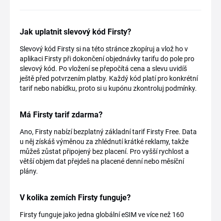
Jak uplatnit slevový kód Firsty?
Slevový kód Firsty si na této stránce zkopíruj a vlož ho v
aplikaci Firsty při dokončení objednávky tarifu do pole pro
slevový kód. Po vložení se přepočítá cena a slevu uvidíš
ještě před potvrzením platby. Každý kód platí pro konkrétní
tarif nebo nabídku, proto si u kupónu zkontroluj podmínky.
Má Firsty tarif zdarma?
Ano, Firsty nabízí bezplatný základní tarif Firsty Free. Data
u něj získáš výměnou za zhlédnutí krátké reklamy, takže
můžeš zůstat připojený bez placení. Pro vyšší rychlost a
větší objem dat přejdeš na placené denní nebo měsíční
plány.
V kolika zemích Firsty funguje?
Firsty funguje jako jedna globální eSIM ve více než 160