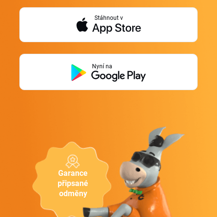
Stáhnout v
Nyní na
Garance
připsané
odměny