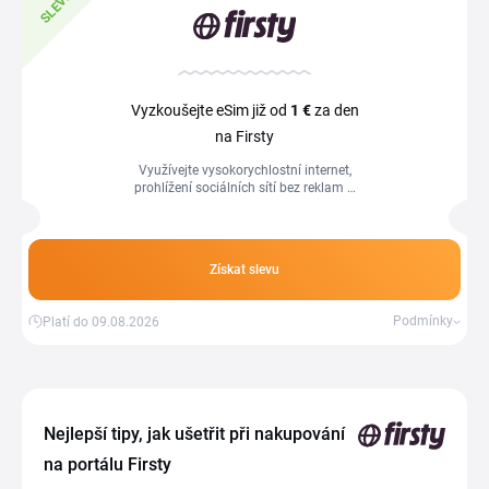
SLEVA
Vyzkoušejte eSim již od
1 €
za den
na Firsty
Využívejte vysokorychlostní internet,
prohlížení sociálních sítí bez reklam a
další vychytávky s Firsty.
Získat slevu
Podmínky
Platí do 09.08.2026
Nejlepší tipy, jak ušetřit při nakupování
na portálu Firsty