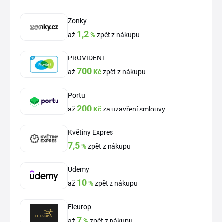
Zonky
1,2
až
%
zpět z nákupu
PROVIDENT
700
až
Kč
zpět z nákupu
Portu
200
až
Kč
za uzavření smlouvy
Květiny Expres
7,5
%
zpět z nákupu
Udemy
10
až
%
zpět z nákupu
Fleurop
7
až
%
zpět z nákupu