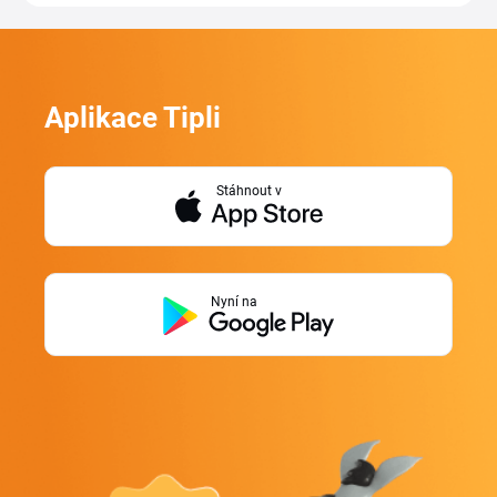
Aplikace Tipli
Stáhnout v
Nyní na