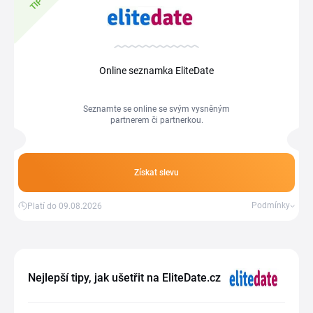
TIP
Online seznamka EliteDate
Seznamte se online se svým vysněným
partnerem či partnerkou.
Získat slevu
Podmínky
Platí do 09.08.2026
Nejlepší tipy, jak ušetřit na EliteDate.cz