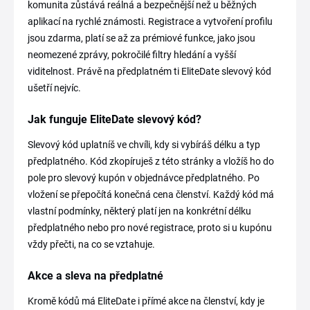
komunita zůstává reálná a bezpečnější než u běžných
aplikací na rychlé známosti. Registrace a vytvoření profilu
jsou zdarma, platí se až za prémiové funkce, jako jsou
neomezené zprávy, pokročilé filtry hledání a vyšší
viditelnost. Právě na předplatném ti EliteDate slevový kód
ušetří nejvíc.
Jak funguje EliteDate slevový kód?
Slevový kód uplatníš ve chvíli, kdy si vybíráš délku a typ
předplatného. Kód zkopíruješ z této stránky a vložíš ho do
pole pro slevový kupón v objednávce předplatného. Po
vložení se přepočítá konečná cena členství. Každý kód má
vlastní podmínky, některý platí jen na konkrétní délku
předplatného nebo pro nové registrace, proto si u kupónu
vždy přečti, na co se vztahuje.
Akce a sleva na předplatné
Kromě kódů má EliteDate i přímé akce na členství, kdy je