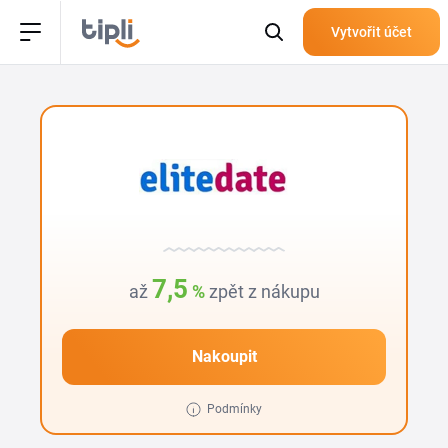
Vytvořit účet
7,5
až
%
zpět z nákupu
Nakoupit
Podmínky