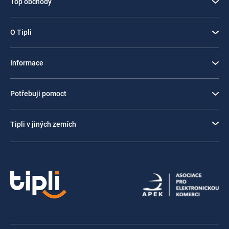
Top obchody
O Tipli
Informace
Potřebuji pomoct
Tipli v jiných zemích