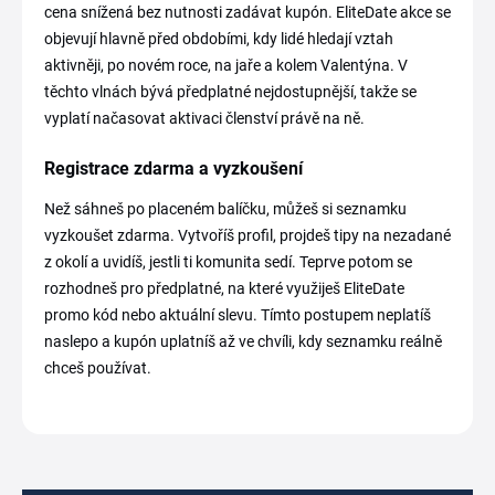
cena snížená bez nutnosti zadávat kupón. EliteDate akce se
objevují hlavně před obdobími, kdy lidé hledají vztah
aktivněji, po novém roce, na jaře a kolem Valentýna. V
těchto vlnách bývá předplatné nejdostupnější, takže se
vyplatí načasovat aktivaci členství právě na ně.
Registrace zdarma a vyzkoušení
Než sáhneš po placeném balíčku, můžeš si seznamku
vyzkoušet zdarma. Vytvoříš profil, projdeš tipy na nezadané
z okolí a uvidíš, jestli ti komunita sedí. Teprve potom se
rozhodneš pro předplatné, na které využiješ EliteDate
promo kód nebo aktuální slevu. Tímto postupem neplatíš
naslepo a kupón uplatníš až ve chvíli, kdy seznamku reálně
chceš používat.