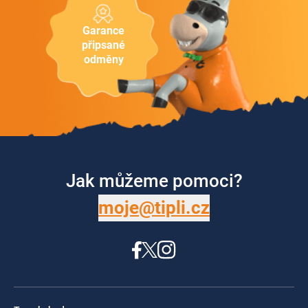
Garance
připsané
odměny
Jak můžeme pomoci?
moje@tipli.cz