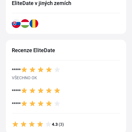
EliteDate v jiných zemích
Recenze EliteDate
*****
VŠECHNO OK
*****
*****
4.3
(3)