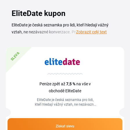
EliteDate kupon
EliteDate je česká seznamka pro lidi, kteří hledají vážný
vztah, ne nezávazné konverzace. Profily prochází
Zobrazit celý text
kontrolou, takže narazíš na reálné nezadané z okolí.
Registrace je zdarma a s EliteDate slevovým kódem zaplatíš
za prémiové předplatné méně. Aktuální EliteDate slevový
SLEVA
kupón i sezonní sleva na členství najdeš v přehledu na této
stránce. Placené předplatné odemyká zprávy, rozšířené
hledání a viditelnost profilu. Právě na tyto funkce se vyplatí
hlídat EliteDate slevu a promo akce, díky nimž vyjde měsíc
Peníze zpět až
7,5 %
na vše v
nebo celý balíček levněji. Kódy se mění, proto si stránku ulož
obchodě EliteDate
a vrať se k ní před tím, než si předplatné aktivuješ.
EliteDate je česká seznamka pro lidi,
kteří hledají vážný vztah, ne nezávazné
konverzace. Profily prochází kontrolou,
takže narazíš na reálné...
Získat slevu