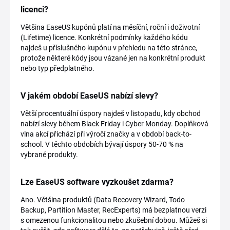
licenci?
Většina EaseUS kupónů platí na měsíční, roční i doživotní
(Lifetime) licence. Konkrétní podmínky každého kódu
najdeš u příslušného kupónu v přehledu na této stránce,
protože některé kódy jsou vázané jen na konkrétní produkt
nebo typ předplatného.
V jakém období EaseUS nabízí slevy?
Větší procentuální úspory najdeš v listopadu, kdy obchod
nabízí slevy během Black Friday i Cyber Monday. Doplňková
vlna akcí přichází při výročí značky a v období back-to-
school. V těchto obdobích bývají úspory 50-70 % na
vybrané produkty.
Lze EaseUS software vyzkoušet zdarma?
Ano. Většina produktů (Data Recovery Wizard, Todo
Backup, Partition Master, RecExperts) má bezplatnou verzi
s omezenou funkcionalitou nebo zkušební dobou. Můžeš si