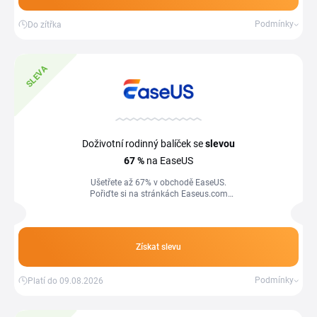
Podmínky
Do zítřka
SLEVA
Doživotní rodinný balíček se
slevou
67 %
na EaseUS
Ušetřete až 67% v obchodě EaseUS.
Pořiďte si na stránkách Easeus.com
doživotní rodinný balíček se slevou 67
%.
Získat slevu
Podmínky
Platí do 09.08.2026