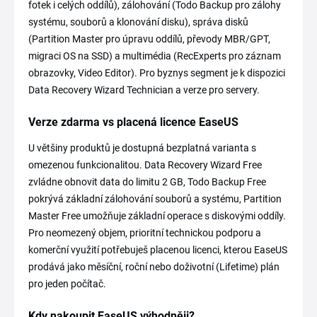
fotek i celých oddílů), zálohování (Todo Backup pro zálohy
systému, souborů a klonování disku), správa disků
(Partition Master pro úpravu oddílů, převody MBR/GPT,
migraci OS na SSD) a multimédia (RecExperts pro záznam
obrazovky, Video Editor). Pro byznys segment je k dispozici
Data Recovery Wizard Technician a verze pro servery.
Verze zdarma vs placená licence EaseUS
U většiny produktů je dostupná bezplatná varianta s
omezenou funkcionalitou. Data Recovery Wizard Free
zvládne obnovit data do limitu 2 GB, Todo Backup Free
pokrývá základní zálohování souborů a systému, Partition
Master Free umožňuje základní operace s diskovými oddíly.
Pro neomezený objem, prioritní technickou podporu a
komerční využití potřebuješ placenou licenci, kterou EaseUS
prodává jako měsíční, roční nebo doživotní (Lifetime) plán
pro jeden počítač.
Kdy nakoupit EaseUS výhodněji?