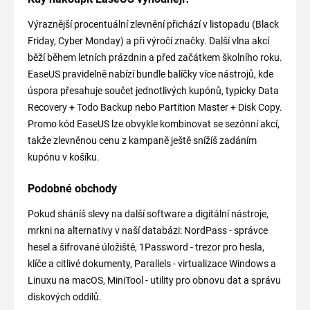
Výraznější procentuální zlevnění přichází v listopadu (Black
Friday, Cyber Monday) a při výročí značky. Další vlna akcí
běží během letních prázdnin a před začátkem školního roku.
EaseUS pravidelně nabízí bundle balíčky více nástrojů, kde
úspora přesahuje součet jednotlivých kupónů, typicky Data
Recovery + Todo Backup nebo Partition Master + Disk Copy.
Promo kód EaseUS lze obvykle kombinovat se sezónní akcí,
takže zlevněnou cenu z kampaně ještě snížíš zadáním
kupónu v košíku.
Podobné obchody
Pokud sháníš slevy na další software a digitální nástroje,
mrkni na alternativy v naší databázi: NordPass - správce
hesel a šifrované úložiště, 1Password - trezor pro hesla,
klíče a citlivé dokumenty, Parallels - virtualizace Windows a
Linuxu na macOS, MiniTool - utility pro obnovu dat a správu
diskových oddílů.