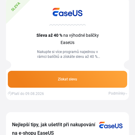
SLEVA
Sleva
až 40 %
na výhodné balíčky
EaseUs
Nakupte si více programů najednou v
rámci balíčků a získáte slevu až 40 %
proti jednotlivým nákupům.
Získat slevu
Podmínky
Platí do 09.08.2026
Nejlepší tipy, jak ušetřit při nakupování
na e-shopu EaseUS