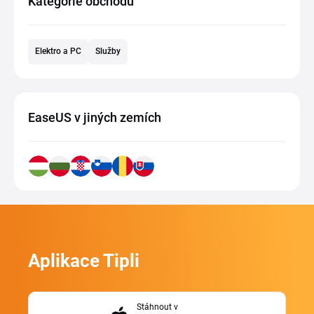
Kategorie obchodu
Elektro a PC
Služby
EaseUS v jiných zemích
Aplikace Tipli
Stáhnout v