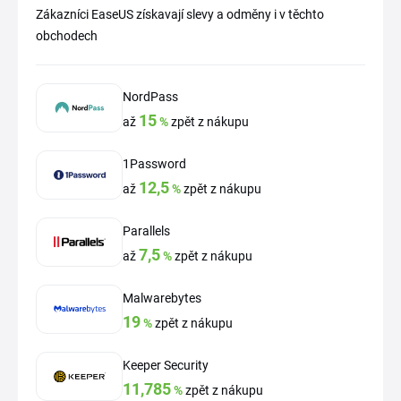
Zákazníci EaseUS získavají slevy a odměny i v těchto
obchodech
NordPass
15
až
%
zpět z nákupu
1Password
12,5
až
%
zpět z nákupu
Parallels
7,5
až
%
zpět z nákupu
Malwarebytes
19
%
zpět z nákupu
Keeper Security
11,785
%
zpět z nákupu