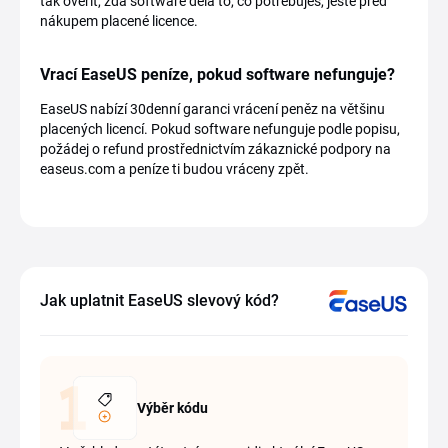
tak ověřit, zda software dělá to, co potřebuješ, ještě před
nákupem placené licence.
Vrací EaseUS peníze, pokud software nefunguje?
EaseUS nabízí 30denní garanci vrácení peněz na většinu
placených licencí. Pokud software nefunguje podle popisu,
požádej o refund prostřednictvím zákaznické podpory na
easeus.com a peníze ti budou vráceny zpět.
Jak uplatnit EaseUS slevový kód?
Výběr kódu