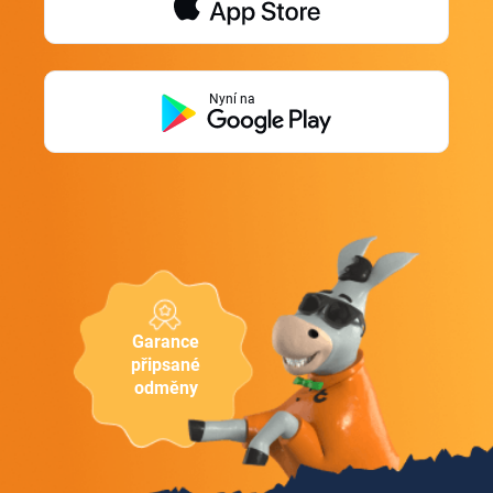
Nyní na
Garance
připsané
odměny