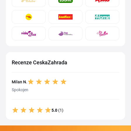
Recenze CeskaZahrada
Milan N.
Spokojen
5.0
(1)