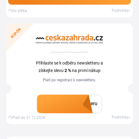
Podmínky
Do zítřka
KUPÓN
Přihlaste se k odběru newsletteru a
získejte slevu
2 %
na první nákup
Platí po registraci k newsletteru.
eru
Získat kupón
Podmínky
Platí do 31.12.2026