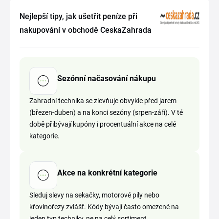
Nejlepší tipy, jak ušetřit peníze při
nakupování v obchodě CeskaZahrada
Sezónní načasování nákupu
Zahradní technika se zlevňuje obvykle před jarem
(březen-duben) a na konci sezóny (srpen-září). V té
době přibývají kupóny i procentuální akce na celé
kategorie.
Akce na konkrétní kategorie
Sleduj slevy na sekačky, motorové pily nebo
křovinořezy zvlášť. Kódy bývají často omezené na
jeden typ techniky, ne na celý sortiment.