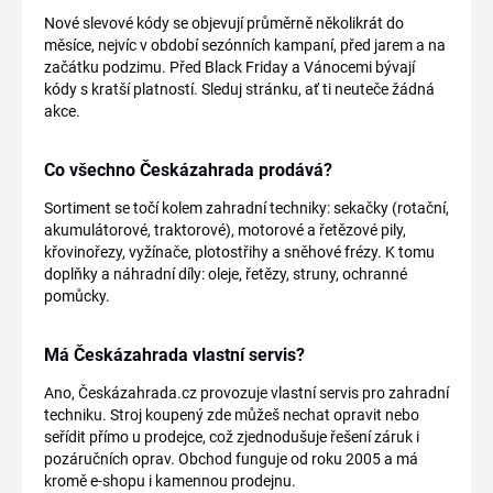
Nové slevové kódy se objevují průměrně několikrát do
měsíce, nejvíc v období sezónních kampaní, před jarem a na
začátku podzimu. Před Black Friday a Vánocemi bývají
kódy s kratší platností. Sleduj stránku, ať ti neuteče žádná
akce.
Co všechno Českázahrada prodává?
Sortiment se točí kolem zahradní techniky: sekačky (rotační,
akumulátorové, traktorové), motorové a řetězové pily,
křovinořezy, vyžínače, plotostřihy a sněhové frézy. K tomu
doplňky a náhradní díly: oleje, řetězy, struny, ochranné
pomůcky.
Má Českázahrada vlastní servis?
Ano, Českázahrada.cz provozuje vlastní servis pro zahradní
techniku. Stroj koupený zde můžeš nechat opravit nebo
seřídit přímo u prodejce, což zjednodušuje řešení záruk i
pozáručních oprav. Obchod funguje od roku 2005 a má
kromě e-shopu i kamennou prodejnu.