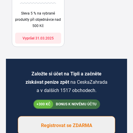
Sleva 5 % na vybrané
produkty při objednávce nad
500 Kč
Vypršel 31.03.2025
Založte si účet na Tipli a začněte
získávat peníze zpět
na CeskaZahrada
a v dalších 1517 obchodech.
+300 KČ
BONUS K NOVÉMU ÚČTU
Registrovat se ZDARMA