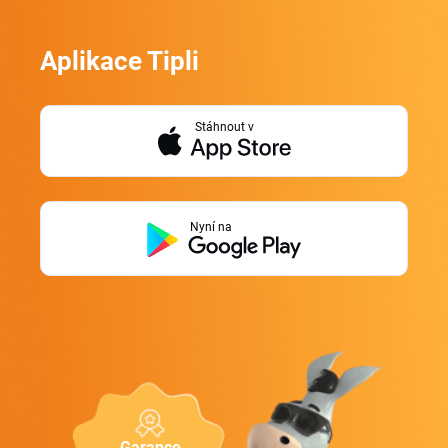
Aplikace Tipli
Stáhnout v
Nyní na
Garance