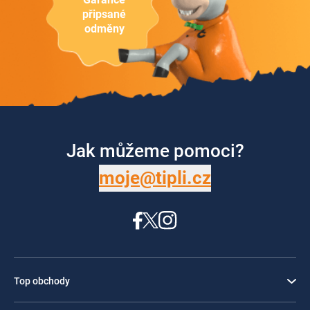
připsané
odměny
Jak můžeme pomoci?
moje@tipli.cz
Top obchody