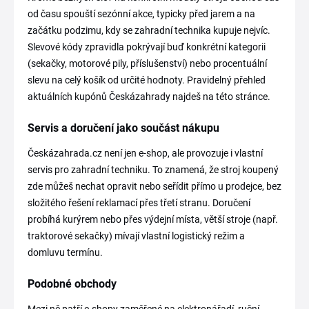
od času spouští sezónní akce, typicky před jarem a na
začátku podzimu, kdy se zahradní technika kupuje nejvíc.
Slevové kódy zpravidla pokrývají buď konkrétní kategorii
(sekačky, motorové pily, příslušenství) nebo procentuální
slevu na celý košík od určité hodnoty. Pravidelný přehled
aktuálních kupónů Českázahrady najdeš na této stránce.
Servis a doručení jako součást nákupu
Českázahrada.cz není jen e-shop, ale provozuje i vlastní
servis pro zahradní techniku. To znamená, že stroj koupený
zde můžeš nechat opravit nebo seřídit přímo u prodejce, bez
složitého řešení reklamací přes třetí stranu. Doručení
probíhá kurýrem nebo přes výdejní místa, větší stroje (např.
traktorové sekačky) mívají vlastní logistický režim a
domluvu termínu.
Podobné obchody
Mezi ně patří e-shopy zaměřené na elektronářadí, ruční