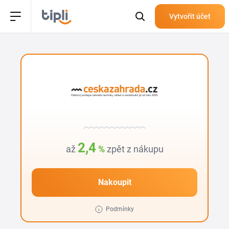
Vytvořit účet
2,4
až
%
zpět z nákupu
Nakoupit
Podmínky