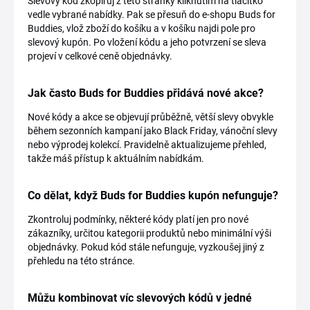
Slevový kód zkopíruj z této stránky kliknutím na tlačítko
vedle vybrané nabídky. Pak se přesuň do e-shopu Buds for
Buddies, vlož zboží do košíku a v košíku najdi pole pro
slevový kupón. Po vložení kódu a jeho potvrzení se sleva
projeví v celkové ceně objednávky.
Jak často Buds for Buddies přidává nové akce?
Nové kódy a akce se objevují průběžně, větší slevy obvykle
během sezonních kampaní jako Black Friday, vánoční slevy
nebo výprodej kolekcí. Pravidelně aktualizujeme přehled,
takže máš přístup k aktuálním nabídkám.
Co dělat, když Buds for Buddies kupón nefunguje?
Zkontroluj podmínky, některé kódy platí jen pro nové
zákazníky, určitou kategorii produktů nebo minimální výši
objednávky. Pokud kód stále nefunguje, vyzkoušej jiný z
přehledu na této stránce.
Můžu kombinovat víc slevových kódů v jedné