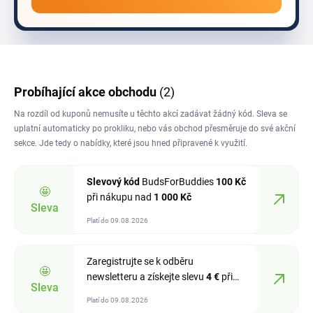
Probíhající akce obchodu
(2)
Na rozdíl od kuponů nemusíte u těchto akcí zadávat žádný kód. Sleva se
uplatní automaticky po prokliku, nebo vás obchod přesměruje do své akční
sekce. Jde tedy o nabídky, které jsou hned připravené k využití.
Slevový kód
BudsForBuddies
100 Kč
🤩
při nákupu nad
1
000 Kč
Sleva
Platí do 09.08.2026
Zaregistrujte se k odběru
🤩
newsletteru a získejte slevu
4 €
při
Sleva
nákupu nad
40 €
Platí do 09.08.2026