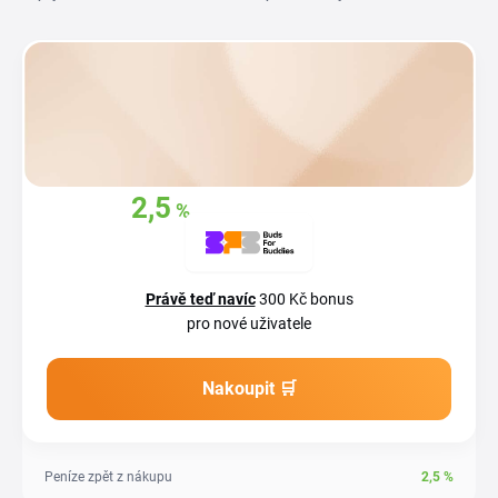
2,5
%
Získejte zpět
z
vašich nákupů
Právě teď navíc
300 Kč bonus
pro nové uživatele
Nakoupit 🛒
Peníze zpět z nákupu
2,5
%