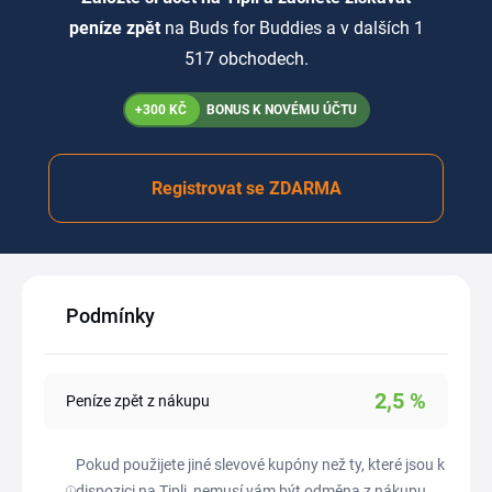
peníze zpět
na Buds for Buddies a v dalších 1
517 obchodech.
+300 KČ
BONUS K NOVÉMU ÚČTU
Registrovat se ZDARMA
Podmínky
2,5
%
Peníze zpět z nákupu
Pokud použijete jiné slevové kupóny než ty, které jsou k
dispozici na Tipli, nemusí vám být odměna z nákupu