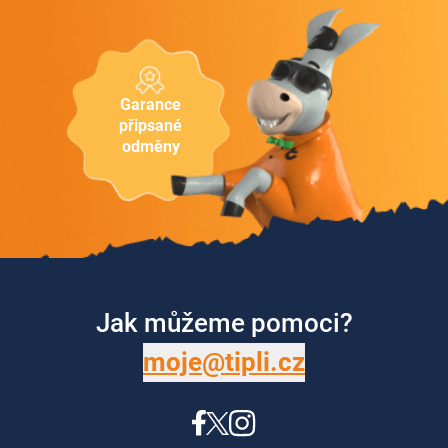
Garance
připsané
odměny
Jak můžeme pomoci?
moje@tipli.cz