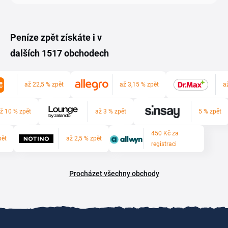
Peníze zpět získáte i v
dalších 1517 obchodech
až 22,5 % zpět
až 3,15 % zpět
a
ž 10 % zpět
až 3 % zpět
5 % zpět
450 Kč za
pět
až 2,5 % zpět
registraci
Procházet všechny obchody