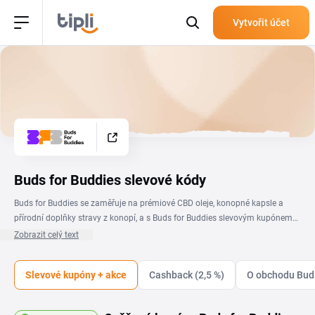
Vytvořit účet
Buds for Buddies slevové kódy
Buds for Buddies se zaměřuje na prémiové CBD oleje, konopné kapsle a
přírodní doplňky stravy z konopí, a s Buds for Buddies slevovým kupónem
nakoupíš tyto produkty výhodněji. Na této stránce najdeš ověřené Buds for
Zobrazit celý text
Buddies slevové kódy a aktuální akce, díky kterým ušetříš při nákupu CBD
produktů pro každodenní pohodu. Stačí vybrat slevu, zkopírovat kód a
Slevové kupóny + akce
Cashback (2,5 %)
O obchodu Buds
vložit ho v košíku do pole pro slevový kupón. Nová Buds for Buddies sleva
se projeví v celkové ceně objednávky. Promo kódy aktualizujeme pravidelně,
takže máš pokaždé přístup k aktuálním nabídkám obchodu, od slev na CBD