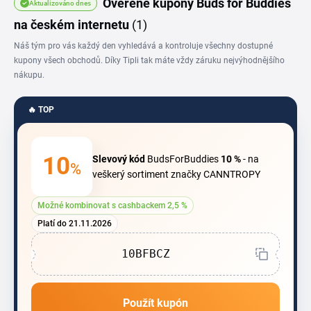
Ověřené kupóny Buds for Buddies
Aktualizováno dnes
oleje až po akce na celou objednávku.
na českém internetu
(1)
Náš tým pro vás každý den vyhledává a kontroluje všechny dostupné
kupony všech obchodů. Díky Tipli tak máte vždy záruku nejvýhodnějšího
nákupu.
🔥 TOP
10
Slevový kód
BudsForBuddies
10 %
- na
%
veškerý sortiment značky CANNTROPY
Možné kombinovat s cashbackem 2,5 %
Platí do 21.11.2026
10BFBCZ
Použít kupón