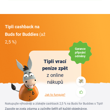
Tipli cashback na
Buds for Buddies
(až
2,5 %)
Garance
připsání
odměny
Tipli vrací
peníze zpět
z online
nákupů
Jak to funguje?
Nakupujte výhodněji a získejte cashback 2,5 % na Buds for Buddies s Tipli!
Zapojte se zcela zdarma a začněte šetřit při každé objednávce.