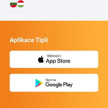
Aplikace Tipli
Stáhnout v
Nyní na