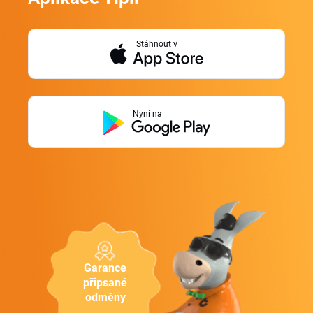
Stáhnout v
Nyní na
Garance
připsané
odměny