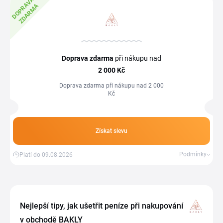
D
O
P
R
A
V
A
Z
D
A
R
M
A
Doprava zdarma
při nákupu nad
2
000 Kč
Doprava zdarma při nákupu nad 2 000
Kč
Získat slevu
Podmínky
Platí do 09.08.2026
Nejlepší tipy, jak ušetřit peníze při nakupování
v obchodě BAKLY