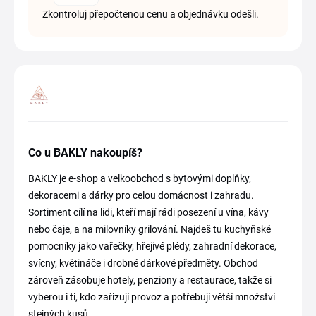
Zkontroluj přepočtenou cenu a objednávku odešli.
Co u BAKLY nakoupíš?
BAKLY je e-shop a velkoobchod s bytovými doplňky,
dekoracemi a dárky pro celou domácnost i zahradu.
Sortiment cílí na lidi, kteří mají rádi posezení u vína, kávy
nebo čaje, a na milovníky grilování. Najdeš tu kuchyňské
pomocníky jako vařečky, hřejivé plédy, zahradní dekorace,
svícny, květináče i drobné dárkové předměty. Obchod
zároveň zásobuje hotely, penziony a restaurace, takže si
vyberou i ti, kdo zařizují provoz a potřebují větší množství
stejných kusů.