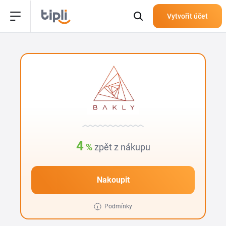
Vytvořit účet
4
%
zpět z nákupu
Nakoupit
Podmínky