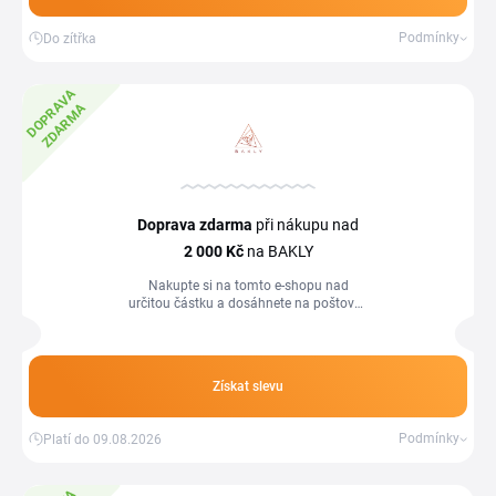
Podmínky
Do zítřka
D
O
P
R
A
V
A
Z
D
A
R
M
A
Doprava zdarma
při nákupu nad
2
000 Kč
na BAKLY
Nakupte si na tomto e-shopu nad
určitou částku a dosáhnete na poštovné
zdarma.
Získat slevu
Podmínky
Platí do 09.08.2026