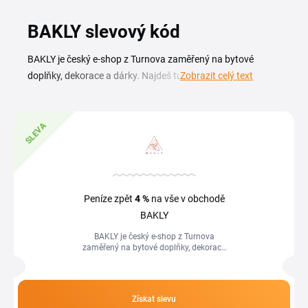
BAKLY slevový kód
BAKLY je český e-shop z Turnova zaměřený na bytové
doplňky, dekorace a dárky. Najdeš tu vařečky, plédy,
Zobrazit celý text
zahradní dekorace i příslušenství pro milovníky vína, kávy,
čaje a grilování. Se slevovým kódem BAKLY a probíhajícími
akcemi pořídíš vybavení do domácnosti i originální dárky za
SLEVA
příznivější cenu. Na této stránce sleduješ slevové akce
obchodu a slevový kupón BAKLY, pokud je zrovna aktivní.
Vyplatí se sem zajít před nákupem dekorací nebo dárků,
jedním pohledem zjistíš, jakou BAKLY slevu můžeš právě
Peníze zpět
4 %
na vše v obchodě
využít a kolik tak na nákupu ušetříš.
BAKLY
BAKLY je český e-shop z Turnova
zaměřený na bytové doplňky, dekorace
a dárky. Najdeš tu vařečky, plédy,
zahradní dekorace i příslušenství pro...
Získat slevu