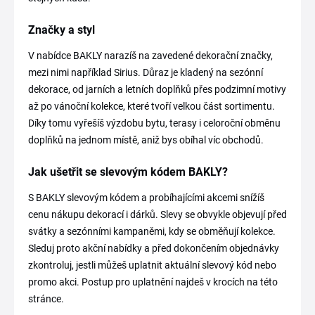
Značky a styl
V nabídce BAKLY narazíš na zavedené dekorační značky,
mezi nimi například Sirius. Důraz je kladený na sezónní
dekorace, od jarních a letních doplňků přes podzimní motivy
až po vánoční kolekce, které tvoří velkou část sortimentu.
Díky tomu vyřešíš výzdobu bytu, terasy i celoroční obměnu
doplňků na jednom místě, aniž bys obíhal víc obchodů.
Jak ušetřit se slevovým kódem BAKLY?
S BAKLY slevovým kódem a probíhajícími akcemi snížíš
cenu nákupu dekorací i dárků. Slevy se obvykle objevují před
svátky a sezónními kampaněmi, kdy se obměňují kolekce.
Sleduj proto akční nabídky a před dokončením objednávky
zkontroluj, jestli můžeš uplatnit aktuální slevový kód nebo
promo akci. Postup pro uplatnění najdeš v krocích na této
stránce.