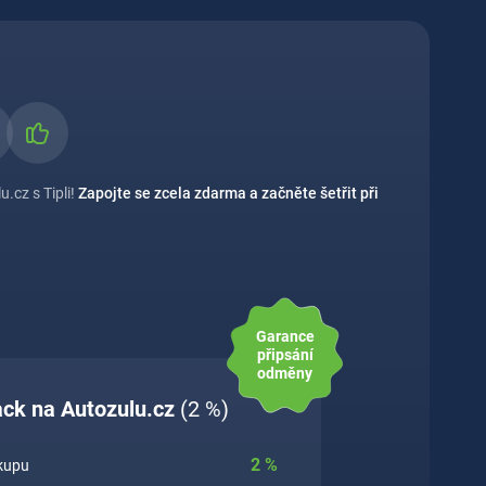
.cz s Tipli!
Zapojte se zcela zdarma a začněte šetřit při
Garance
připsání
odměny
ack na Autozulu.cz
(2 %)
2
%
ákupu