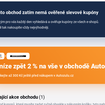
to obchod zatím nemá ověřené slevové kupóny
tým pro vás každý den vyhledává a ověřuje kupóny ze všech e-shopů.
li tak nakoupíte vždy nejvýhodněji.
+
níze zpět 2 % na vše v obchodě Auto
skejte až 300 Kč ještě před nákupem v Autozulu.cz
ající akce obchodu
(1)
 od kuponů, které musíte zadat ručně obvykle v nákupním košíku, tyto na