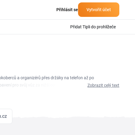
Přihlásit se
Vytvořit účet
Přidat Tipli do prohlížeče
okoberců a organizérů přes držáky na telefon až po
vení pro svůj vůz za nižší cenu, ať už řešíš praktické
Zobrazit celý text
ověřené kupóny a autozulu.cz slevový kupón, který stačí
ni aktuální autozulu.cz sleva na nákup autodoplňků.
.cz