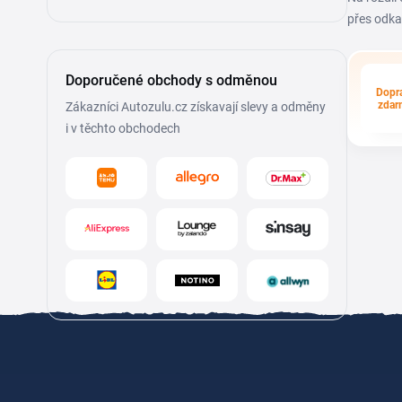
přes odka
Doporučené obchody s odměnou
Dopr
zdar
Zákazníci Autozulu.cz získavají slevy a odměny
i v těchto obchodech