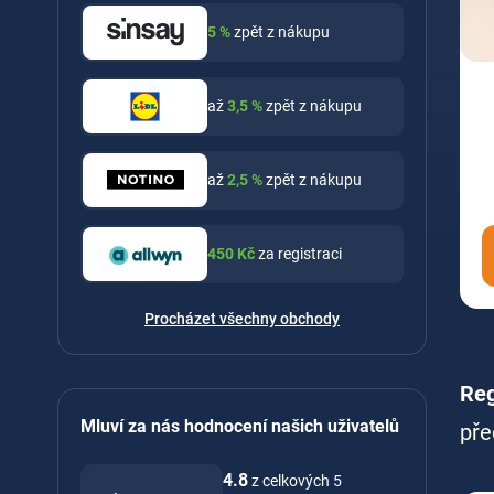
5
%
zpět z nákupu
až
3,5
%
zpět z nákupu
až
2,5
%
zpět z nákupu
450
Kč
za registraci
Procházet všechny obchody
Reg
Mluví za nás hodnocení našich uživatelů
pře
4.8
z celkových 5