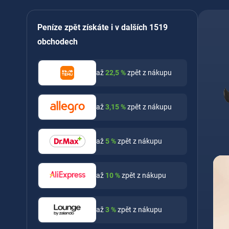
Peníze zpět získáte i v dalších 1519
obchodech
až
22,5
%
zpět z nákupu
až
3,15
%
zpět z nákupu
až
5
%
zpět z nákupu
až
10
%
zpět z nákupu
až
3
%
zpět z nákupu