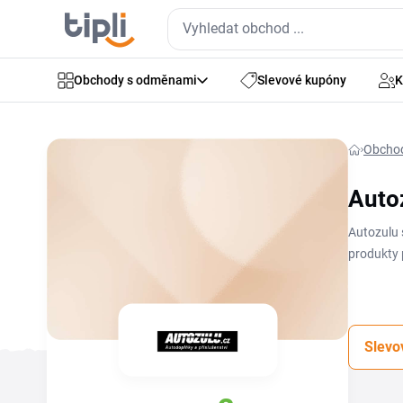
Obchody s odměnami
Slevové kupóny
K
Obcho
Auto
Autozulu 
produkty p
vychytávk
zkopírova
Slevo