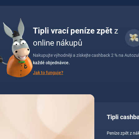
Tipli vrací peníze zpět
z
online nákupů
Nakupujte výhodněji a získejte cashback 2 % na Autozulu
každé objednávce.
Jak to funguje?
Tipli cashb
Peníze zpět z n