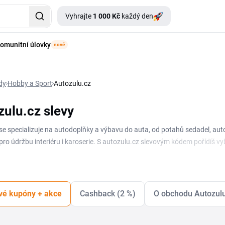
Vyhrajte
1 000 Kč
každý den
omunitní úlovky
nové
dy
Hobby a Sport
Autozulu.cz
zulu.cz slevy
se specializuje na autodoplňky a výbavu do auta, od potahů sedadel, aut
ro údržbu interiéru i karoserie. S autozulu.cz slevovým kódem pořídíš vyba
y do kabiny, nebo doplňky pro pohodlnější jízdu. Na této stránce najdeš 
t a vložit v košíku. Přehled aktualizujeme, takže ti neuteče žádná akce a
vé kupóny + akce
Cashback (2 %)
O obchodu Autozulu