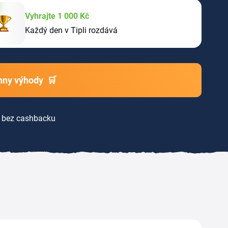
Vyhrajte 1 000 Kč
Každý den v Tipli rozdává
chny výhody
🛒
bez cashbacku