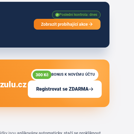
Poslední kontrola: dnes
Zobrazit probíhající akce
300 Kč
BONUS K NOVÉMU ÚČTU
zulu.cz
Registrovat se ZDARMA
bídky jsou
aplikovány automaticky, stačí se prokliknout