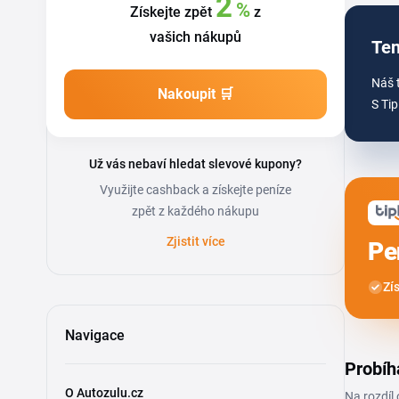
2
%
Získejte zpět
z
vašich nákupů
Ten
Náš 
Nakoupit 🛒
S Tip
Už vás nebaví hledat slevové kupony?
Využijte cashback a získejte peníze
zpět z každého nákupu
Zjistit více
Pe
Zí
Navigace
Probíh
O Autozulu.cz
Na rozdíl