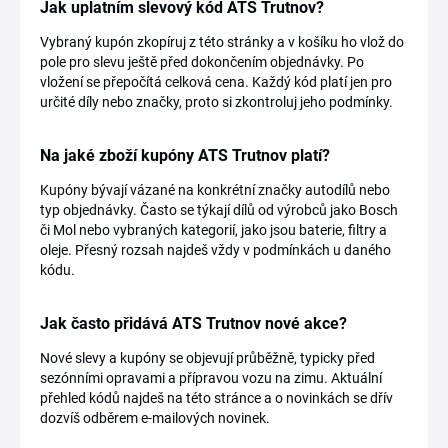
Jak uplatním slevový kód ATS Trutnov?
Vybraný kupón zkopíruj z této stránky a v košíku ho vlož do
pole pro slevu ještě před dokončením objednávky. Po
vložení se přepočítá celková cena. Každý kód platí jen pro
určité díly nebo značky, proto si zkontroluj jeho podmínky.
Na jaké zboží kupóny ATS Trutnov platí?
Kupóny bývají vázané na konkrétní značky autodílů nebo
typ objednávky. Často se týkají dílů od výrobců jako Bosch
či Mol nebo vybraných kategorií, jako jsou baterie, filtry a
oleje. Přesný rozsah najdeš vždy v podmínkách u daného
kódu.
Jak často přidává ATS Trutnov nové akce?
Nové slevy a kupóny se objevují průběžně, typicky před
sezónními opravami a přípravou vozu na zimu. Aktuální
přehled kódů najdeš na této stránce a o novinkách se dřív
dozvíš odběrem e-mailových novinek.