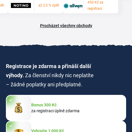
450 Kč za
pět
až 2,5 % zpět
registraci
Procházet všechny obchody
Registrace je zdarma a přináší další
výhody.
Za členství nikdy nic neplatíte
– žádné poplatky ani předplatné.
Bonus 300 Kč
za registraci úplně zdarma
Vyhrajte 1 000 Kč