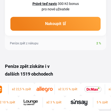
Právě teď navíc
300 Kč bonus
pro nové uživatele
Nakoupit 🛒
Peníze zpět z nákupu
2
%
Peníze zpět získáte i v
dalších 1519 obchodech
až 22,5 % zpět
až 3,15 % zpět
a
ž 10 % zpět
až 3 % zpět
5 % zpět