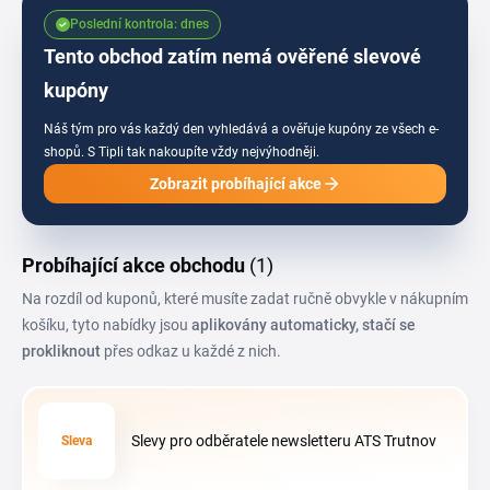
hlavně u větších objednávek dílů na běžnou údržbu i opravy vozu.
Poslední kontrola: dnes
Tento obchod zatím nemá ověřené slevové
kupóny
Náš tým pro vás každý den vyhledává a ověřuje kupóny ze všech e-
shopů.
S Tipli tak nakoupíte vždy nejvýhodněji.
Zobrazit probíhající akce
Probíhající akce obchodu
(1)
Na rozdíl od kuponů, které musíte zadat ručně obvykle v nákupním
košíku, tyto nabídky jsou
aplikovány automaticky, stačí se
prokliknout
přes odkaz u každé z nich.
Slevy pro odběratele newsletteru ATS Trutnov
Sleva