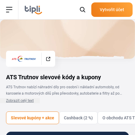
Vytvořit účet
ATS Trutnov slevové kódy a kupony
ATS Trutnov nabízí náhradní díly pro osobní i nákladní automobily, od
karoserie a motorových dílů přes převodovky, autobaterie a filtry až po
startéry, alternátory a autožárovky. Se slevovým kuponem ATS Trutnov
Zobrazit celý text
pořídíš autodíly značek jako Bosch nebo Mol za příznivější cenu. Aktuální
slevový kód ATS Trutnov i probíhající akce najdeš na této stránce. Hledáš
Slevové kupóny + akce
Cashback (2 %)
O obchodu ATS T
těsnění, ložiska, řemeny nebo motorový olej? Obchod nabízí maloobchodní
i velkoobchodní prodej a vše objednáš v e-shopu. Stačí vybrat ověřený
kupón, zkopírovat ho a uplatnit při nákupu. Promo kód ATS Trutnov se hodí