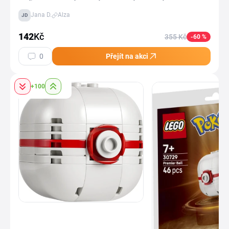
zlevněný na 142 Kč. Je dělený na dvě části, s bambusovým víkem a
Jana D.
Alza
JD
gumičkou v balení, objem 0,65 litru a rozměry 19 × 12,5 × 6 cm, takže
se vejde do každé aktovky. Vydrží myčku, mikrovlnku i mrazák.Jako
142
Kč
355 Kč
-60 %
úlovek to posílám proto, že v našem okolí teď několik lidí pořizuje
dětem nějaké nerezové boxy s milionem přihrádek, silikonových
0
Přejít na akci
vložek a příslušenství, které stojí klidně i tisícovku a víc. Dítě pak nosí
na zádech půlkilové závaží, ve kterém má stejné dva chleby a mrkev
jako předtím. Takovýhle box zvládne to samé a je mnohem lehčí a
+100
přijde mi to jako ideální volba. A na Alze objednáte a ráno je v
alzaboxu.