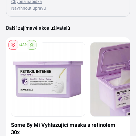
Chybná nabídka
Navrhnout úpravu
Další zajímavé akce uživatelů
+489
Some By Mi Vyhlazující maska s retinolem
30x