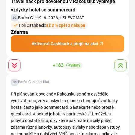
Travel hack pro dovolenou v Rakousku: vybírejte
vždycky hotel se sommercard
Barča G.
9. 6. 2026
SLEVOMAT
BG
Tipli Cashback:
až 2 % zpět z nákupu
Zdarma
Aktivovat Cashback a přejít na akci
+183
Slibný
Barča G. o akci říká
BG
Při plánování dovolené v Rakousku se nám osvědčilo
využívat toho, že v alpských regionech fungují různé karty
hosta, často jako Sommercard, Gästekarte nebo prostě
guest card. A pokud je hotel v partnerské síti, můžete k
pobytu dostat kartu, díky které pak máte na celý pobyt
zdarma různé lanovky, autobusy a vlaky nebo třeba vstupy
na koupaliště a další věci. Většinou je to zdarma, někdy je