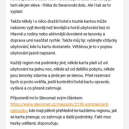
tam ale jen sleva - třeba do Swarovski dolu. Ale i tak se to
vyplatí.
Takže někdy i o něco dražší hotel s touhle kartou může
nakonec vyjít levněji než levnější a horší ubytování bez ní.
Hlavně u rodiny nebo aktivnější dovolené se lanovky a
doprava umí nasčítat rychle. Takže můj tip: vybírejte vždycky
ubytování, kde tu kartu dostanete. Většinou je to v popisu
ubytování jasně napsané.
Každý region má podmínky jiné, někde karta platí už od
ubytování na jednu noc, někde až od delšího pobytu, někde
jsou lanovky zdarma a jinde jen se slevou. Před rezervací
bych si proto ověřila, jestli konkrétní hotel kartu opravdu
vydává a co přesně zahrnuje.
Přípomněl mi to Slevomat svým článkem:
https://www.slevomat.cz/magazin/2150-sommercard-
rakousko
, kde mají pěkně přehledně ke každému regionu, jak
se karta jmenuje, co zahrnuje a další podmínky. Fakt moc
hezky udělané, doporučuju.