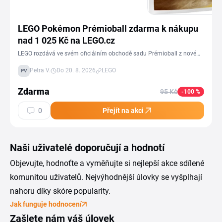
LEGO Pokémon Prémioball zdarma k nákupu
nad 1 025 Kč na LEGO.cz
LEGO rozdává ve svém oficiálním obchodě sadu Prémioball z nové
pokémonovské řady: 46 kostek, hodnota 95 Kč, dostanete ji zdarma k
Petra V.
Do 20. 8. 2026
LEGO
PV
jakémukoli nákupu nad 1 025 Kč. Akce běží do 20. srpna.Prémioball
je varianta Pokéballu, bílá s červenými prvky, klasický Pokéball je
Zdarma
95 Kč
-100 %
tuším přesně obráceně.K tomu navíc cashback na Tipli, takže
dohromady pěkné combo.
0
Přejít na akci
Naši uživatelé doporučují a hodnotí
Objevujte, hodnoťte a vyměňujte si nejlepší akce sdílené
komunitou uživatelů. Nejvýhodnější úlovky se vyšplhají
nahoru díky skóre popularity.
Jak funguje hodnocení
Zašlete nám váš úlovek