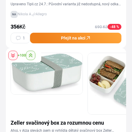
Upraveno Tipli.cz 24.7.: Původní varianta již nedostupná, nový odkaz
na stejný produkt od jiného prodejce za 356
Nikola A.
Allegro
NA
Kč:https://allegro.cz/produkt/pletova-maska-some-by-mi-retinol-
intense-proti-starnuti-9f8e62fe-b1f9-4f04-8e91-69e3463130f4?
356
Kč
690 Kč
-48 %
offerId=18594055883---Dobrý den, dávám tip na sadu pleťových
masek s retinolem, je teď za skvělou cenu.Já osobně tuto značku
1
Přejít na akci
mám ráda a sady masek se vždy vyplatí kupovat než jednotlivě
balené. Mají i případně hydratační
typ:https://allegro.cz/produkt/some-by-mi-galactomyces-hydratacni-
+100
platynkove-masky-s-glutathionem-30-ks-3fabc6c2-4145-47ab-988b-
27a4a03481fc?offerId=17304147811
Zeller svačinový box za rozumnou cenu
Ahoj, v Alza slevách jsem si vyhlídla dětský svačinový box Zeller