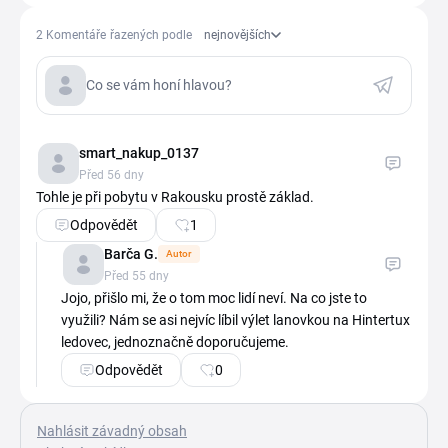
2 Komentáře
řazených podle
nejnovějších
Co se vám honí hlavou?
Zobrazované jméno
smart_nakup_0137
Před 56 dny
Tohle je při pobytu v Rakousku prostě základ.
Odpovědět
1
Barča G.
Autor
Odeslat
Před 55 dny
Jojo, přišlo mi, že o tom moc lidí neví. Na co jste to 
využili? Nám se asi nejvíc líbil výlet lanovkou na Hintertux 
ledovec, jednoznačně doporučujeme.
Odpovědět
0
Nahlásit závadný obsah