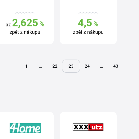
2,625
4,5
%
%
až
zpět z nákupu
zpět z nákupu
1
…
22
23
24
…
43