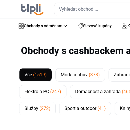
Obchody s odměnami
Slevové kupóny
K
Obchody s cashbackem a
Vše
(1519)
Móda a obuv
(373)
Zahrani
Elektro a PC
(247)
Domácnost a zahrada
(46
Služby
(272)
Sport a outdoor
(41)
Knih