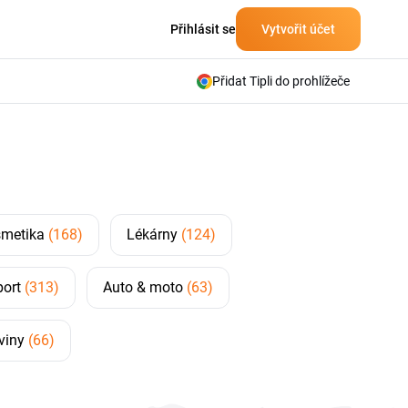
Přihlásit se
Vytvořit účet
Přidat Tipli do prohlížeče
smetika
(168)
Lékárny
(124)
port
(313)
Auto & moto
(63)
aviny
(66)