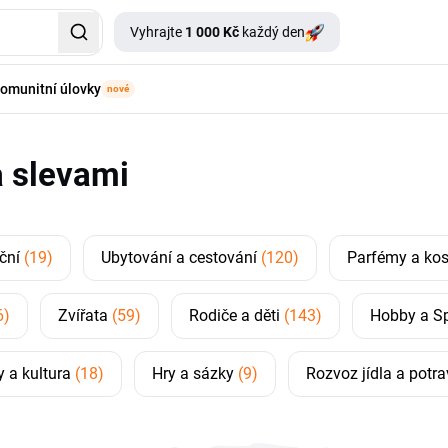
Vyhrajte
1 000 Kč
každý den
omunitní úlovky
nové
 slevami
ční
(19)
Ubytování a cestování
(120)
Parfémy a ko
6)
Zvířata
(59)
Rodiče a děti
(143)
Hobby a S
y a kultura
(18)
Hry a sázky
(9)
Rozvoz jídla a potr