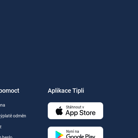
 pomoct
Aplikace Tipli
ěna
Stáhnout v
výplatě odměn
z
Nyní na
 heslo