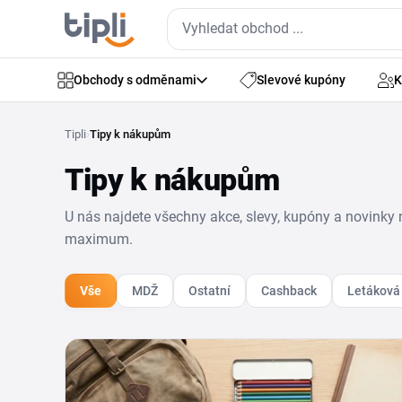
Obchody s odměnami
Slevové kupóny
K
Tipli
›
Tipy k nákupům
Tipy k nákupům
U nás najdete všechny akce, slevy, kupóny a novinky 
maximum.
Vše
MDŽ
Ostatní
Cashback
Letáková 