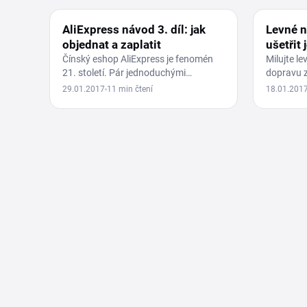
AliExpress návod 3. díl: jak
Levné n
objednat a zaplatit
ušetřit 
Čínský eshop AliExpress je fenomén
Milujte l
21. století. Pár jednoduchými
dopravu 
kliknutími si můžete objednat zboží z
Tak to js
29.01.2017
11 min čtení
18.01.201
druhé části…
pravé…