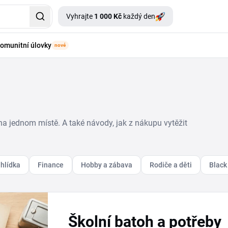
Vyhrajte
1 000 Kč
každý den
omunitní úlovky
nové
na jednom místě. A také návody, jak z nákupu vytěžit
hlídka
Finance
Hobby a zábava
Rodiče a děti
Black
Školní batoh a potřeby