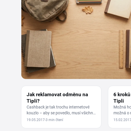
CASHBACK
CASHBAC
Jak reklamovat odměnu na
6 kroků
Tipli?
Tipli
Cashback je tak trochu internetové
Možná ho 
kouzlo – aby se povedlo, musí všichni
možná o 
zúčastnění zahrát svou roli. Co když
po něm po
19.05.2017
3 min čtení
15.02.201
se ale…
stále neví
NÁVOD NA ALIEXPRESS.COM
NÁKUPY 