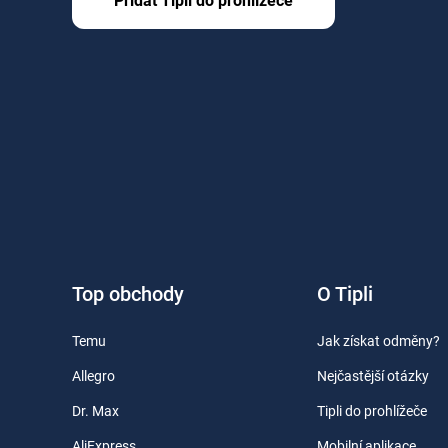
Přidat Tipli do prohlížeče
Top obchody
O Tipli
Temu
Jak získat odměny?
Allegro
Nejčastější otázky
Dr. Max
Tipli do prohlížeče
AliExpress
Mobilní aplikace