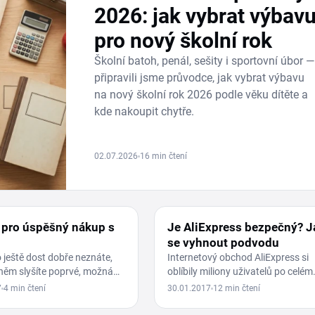
2026: jak vybrat výbav
pro nový školní rok
Školní batoh, penál, sešity i sportovní úbor —
připravili jsme průvodce, jak vybrat výbavu
na nový školní rok 2026 podle věku dítěte a
kde nakoupit chytře.
02.07.2026
16 min čtení
K
NÁVOD NA ALIEXPRESS.COM
 pro úspěšný nákup s
Je AliExpress bezpečný? J
se vyhnout podvodu
ještě dost dobře neznáte,
Internetový obchod AliExpress si
něm slyšíte poprvé, možná
oblíbily miliony uživatelů po celém
kukujete už delší dobu, ale
světě – nejen kvůli dopravě zdarm
7
4 min čtení
30.01.2017
12 min čtení
te,…
jednoduchému…
Z ALIEXPRESS