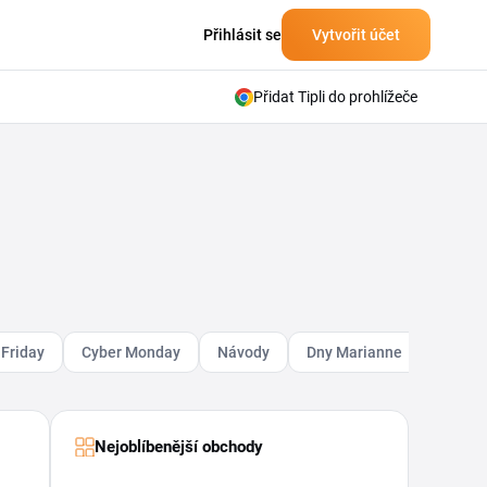
Přihlásit se
Vytvořit účet
Přidat Tipli do prohlížeče
 Friday
Cyber Monday
Návody
Dny Marianne
Móda
Nejoblíbenější obchody