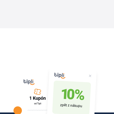
10 %
1 Kupón
od Tipli
zpět z nákupu