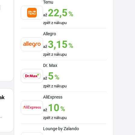
Temu
u
22,5
%
až
zpět z nákupu
Allegro
3,15
%
až
zpět z nákupu
Dr. Max
5
%
až
zpět z nákupu
ak
AliExpress
10
%
až
zpět z nákupu
a a
Lounge by Zalando