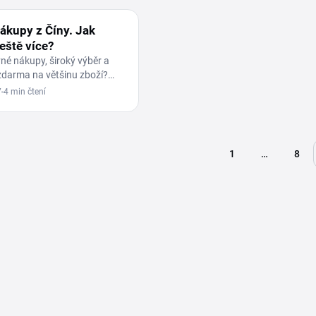
ákupy z Číny. Jak
ještě více?
evné nákupy, široký výběr a
zdarma na většinu zboží?
ou pro vás nákupy z Číny to
7
4 min čtení
1
…
8