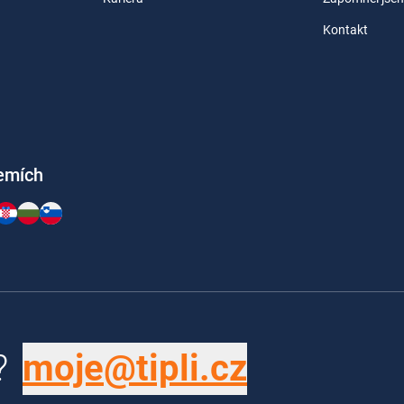
Kontakt
zemích
?
moje@tipli.cz