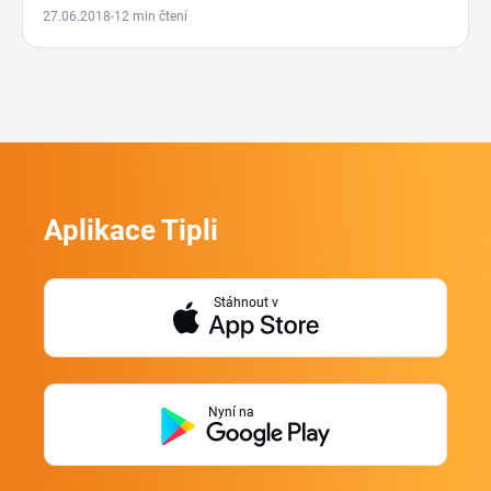
27.06.2018
12 min čtení
Aplikace Tipli
Stáhnout v
Nyní na