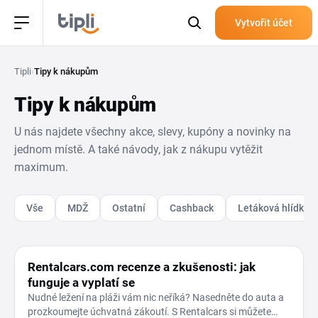
Vytvořit účet
Tipli
›
Tipy k nákupům
Tipy k nákupům
U nás najdete všechny akce, slevy, kupóny a novinky na
jednom místě. A také návody, jak z nákupu vytěžit
maximum.
Vše
MDŽ
Ostatní
Cashback
Letáková hlídka
DOVOLENÁ A CESTOVÁNÍ
Rentalcars.com recenze a zkušenosti: jak
funguje a vyplatí se
Nudné ležení na pláži vám nic neříká? Nasedněte do auta a
prozkoumejte úchvatná zákoutí. S Rentalcars si můžete…