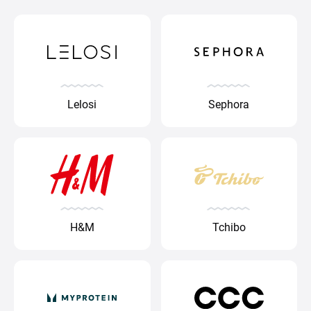
Lelosi
Sephora
H&M
Tchibo