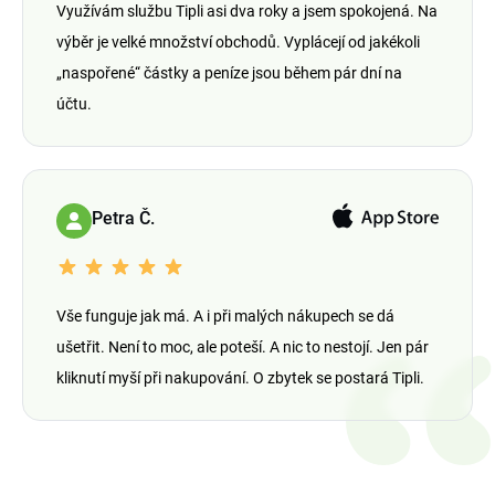
Využívám službu Tipli asi dva roky a jsem spokojená. Na
výběr je velké množství obchodů. Vyplácejí od jakékoli
„naspořené“ částky a peníze jsou během pár dní na
účtu.
Petra Č.
Vše funguje jak má. A i při malých nákupech se dá
ušetřit. Není to moc, ale poteší. A nic to nestojí. Jen pár
kliknutí myší při nakupování. O zbytek se postará Tipli.