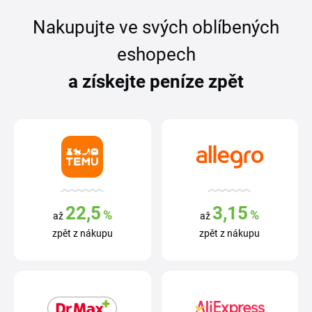
Nakupujte ve svých oblíbených
eshopech
a získejte peníze zpět
22,5
3,15
%
%
až
až
zpět z nákupu
zpět z nákupu