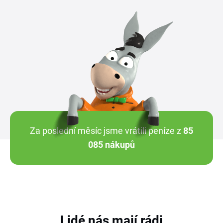
Za poslední měsíc jsme vrátili peníze z
85
085 nákupů
Lidé nás mají rádi