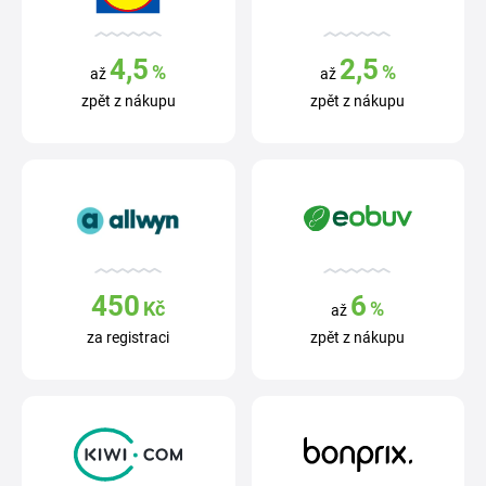
4,5
2,5
%
%
až
až
zpět z nákupu
zpět z nákupu
450
6
Kč
%
až
za registraci
zpět z nákupu