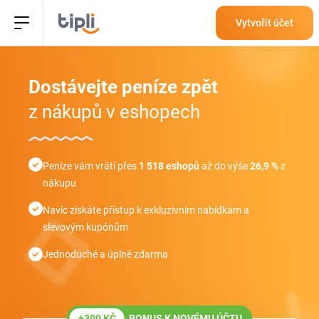
Vytvořit účet
Dostávejte peníze
zpět
z nákupů v eshopech
Peníze vám vrátí přes
1 518 eshopů
až do výše
26,9 %
z
nákupu
Navíc získáte přístup k exkluzivním nabídkám a
slevovým kupónům
Jednoduché a úplně zdarma
+300 KČ
BONUS K NOVÉMU ÚČTU