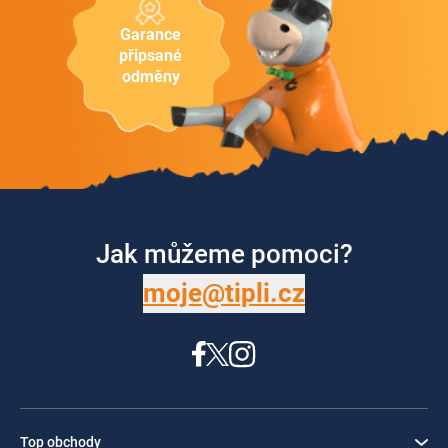
Garance
připsané
odměny
Jak můžeme pomoci?
moje@tipli.cz
Top obchody