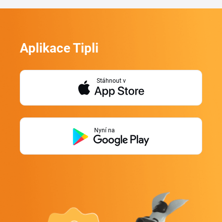
Aplikace Tipli
Stáhnout v
Nyní na